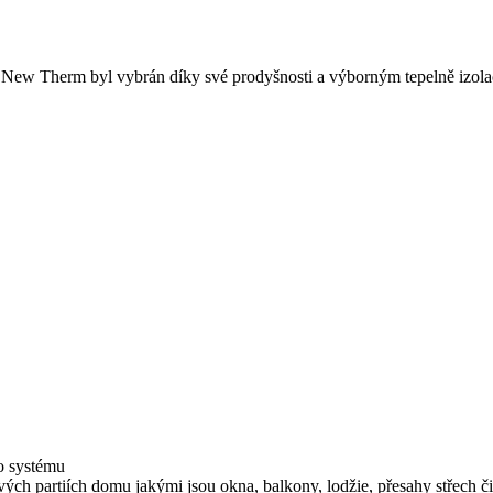
 New Therm byl vybrán díky své prodyšnosti a výborným tepelně izola
o systému
vých partiích domu jakými jsou okna, balkony, lodžie, přesahy střech 