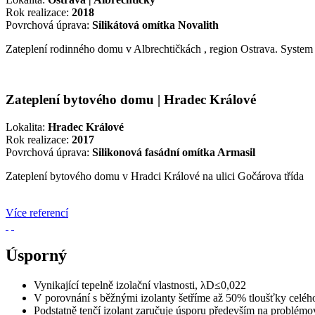
Rok realizace:
2018
Povrchová úprava:
Silikátová omítka Novalith
Zateplení rodinného domu v Albrechtičkách , region Ostrava. System
Zateplení bytového domu | Hradec Králové
Lokalita:
Hradec Králové
Rok realizace:
2017
Povrchová úprava:
Silikonová fasádní omítka Armasil
Zateplení bytového domu v Hradci Králové na ulici Gočárova třída
Více referencí
Úsporný
Vynikající tepelně izolační vlastnosti, λD≤0,022
V porovnání s běžnými izolanty šetříme až 50% tloušťky celéh
Podstatně tenčí izolant zaručuje úsporu především na problémo