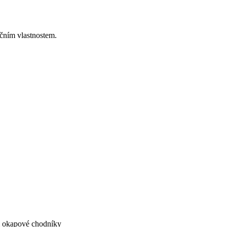
čním vlastnostem.
či okapové chodníky