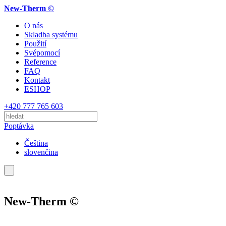
New-Therm ©
O nás
Skladba systému
Použití
Svépomocí
Reference
FAQ
Kontakt
ESHOP
+420 777 765 603
Poptávka
Čeština
slovenčina
New-Therm ©