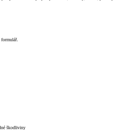
 formulář.
dné škodliviny