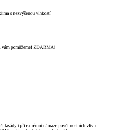
lima s nezvýšenou vlhkostí
? Rádi vám pomůžeme! ZDARMA!
i fasády i při extrémní námaze povětrnostních vlivu