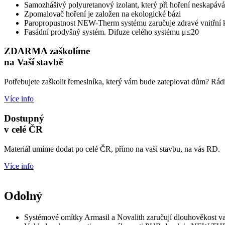
Samozhášivý polyuretanový izolant, který při hoření neskapává
Zpomalovač hoření je založen na ekologické bázi
Paropropustnost NEW-Therm systému zaručuje zdravé vnitřní k
Fasádní prodyšný systém. Difuze celého systému μ≤20
ZDARMA zaškolíme
na Vaší stavbě
Potřebujete zaškolit řemeslníka, který vám bude zateplovat dům
Více info
Dostupný
v celé ČR
Materiál umíme dodat po celé ČR, přímo na vaši stavbu, na vás RD.
Více info
Odolný
Systémové omítky Armasil a Novalith zaručují dlouhověkost vaš