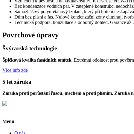
Vzhledem k pevnosti a nenasákavosti PUR desek je NEW-THE
Bez kondenzace vodních par. V zateplené konstrukci nedochá
Samozhášivý polyuretanový izolant, který při hoření neskapává
Dům bez plísní a řas. Nulové kondenzační zóny eliminují tvorbu 
Technická podpora, konzultace a odborný dohled. Garance až 2
Povrchové úpravy
Švýcarská technologie
Špičková kvalita fasádních omítek.
Extrémní odolnost proti povětr
Více info zde
5 let záruka
Záruka proti porůstání řasou, mechem a proti plísním. Záruka n
Menu
O nás