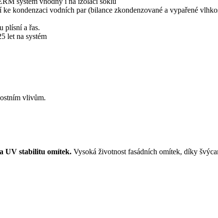
RM systém vhodný i na izolaci soklu
zí ke kondenzaci vodních par (bilance zkondenzované a vypařené vlh
plísní a řas.
5 let na systém
nostním vlivům.
a UV stabilitu omítek.
Vysoká životnost fasádních omítek, díky švýcar