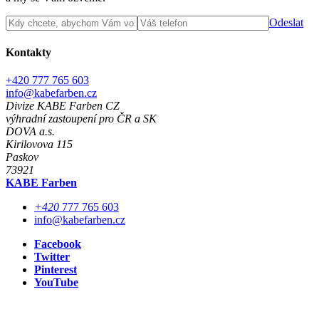
Odeslat
Kontakty
+420 777 765 603
info@kabefarben.cz
Divize KABE Farben CZ
výhradní zastoupení pro ČR a SK
DOVA a.s.
Kirilovova 115
Paskov
73921
KABE Farben
+420
777 765 603
info@kabefarben.cz
Facebook
Twitter
Pinterest
YouTube