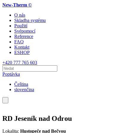
New-Therm ©
O nás
Skladba systému
Použití
Svépomocí
Reference
FAQ
Kontakt
ESHOP
+420 777 765 603
Poptávka
Čeština
slovenčina
RD Jeseník nad Odrou
Lokalita:
Hustopeče nad Bečvou