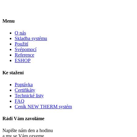
Menu
O nás
Skladba systému
Použití
Svépomocí
Reference
ESHOP
Ke stažení
Poptávka
Certifikáty
Technické listy
FAQ
Ceník NEW THERM systém
Rádi Vám zavoláme
Napište nám den a hodinu
a my se Vám ozveme.