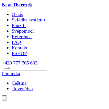
New-Therm ©
O nás
Skladba systému
Použití
Svépomocí
Reference
FAQ
Kontakt
ESHOP
+420 777 765 603
Poptávka
Čeština
slovenčina