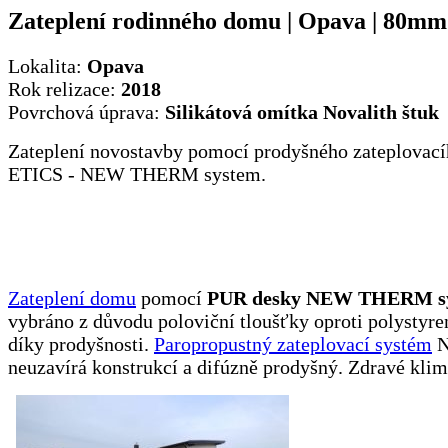
Zateplení rodinného domu | Opava | 80mm 
Lokalita:
Opava
Rok relizace:
2018
Povrchová úprava:
Silikátová omítka Novalith štuk
Zateplení novostavby pomocí prodyšného zateplovac
ETICS - NEW THERM system.
Zateplení domu
pomocí
PUR desky NEW THERM s
vybráno z důvodu poloviční tloušťky oproti polystyre
díky prodyšnosti.
Paropropustný zateplovací systém
N
neuzavírá konstrukcí a difúzně prodyšný. Zdravé klima