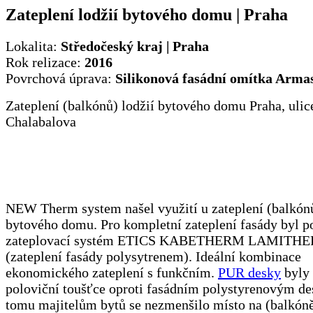
Zateplení lodžií bytového domu | Praha
Lokalita:
Středočeský kraj | Praha
Rok relizace:
2016
Povrchová úprava:
Silikonová fasádní omítka Armas
Zateplení (balkónů) lodžií bytového domu Praha, ulic
Chalabalova
NEW Therm system našel využití u zateplení (balkónů
bytového domu. Pro kompletní zateplení fasády byl p
zateplovací systém ETICS KABETHERM LAMITH
(zateplení fasády polysytrenem). Ideální kombinace
ekonomického zateplení s funkčním.
PUR desky
byly 
poloviční toušťce oproti fasádním polystyrenovým d
tomu majitelům bytů se nezmenšilo místo na (balkóně)