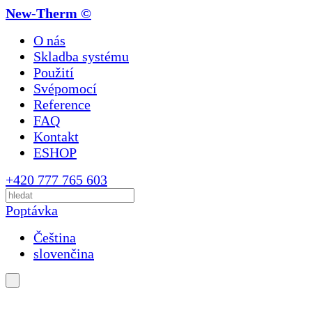
New-Therm ©
O nás
Skladba systému
Použití
Svépomocí
Reference
FAQ
Kontakt
ESHOP
+420 777 765 603
Poptávka
Čeština
slovenčina