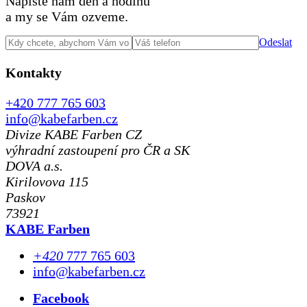
Napište nám den a hodinu
a my se Vám ozveme.
Odeslat
Kontakty
+420 777 765 603
info@kabefarben.cz
Divize KABE Farben CZ
výhradní zastoupení pro ČR a SK
DOVA a.s.
Kirilovova 115
Paskov
73921
KABE Farben
+420
777 765 603
info@kabefarben.cz
Facebook