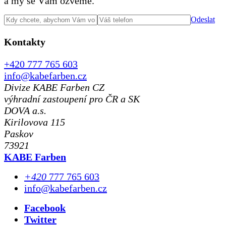
a my se Vám ozveme.
Odeslat
Kontakty
+420 777 765 603
info@kabefarben.cz
Divize KABE Farben CZ
výhradní zastoupení pro ČR a SK
DOVA a.s.
Kirilovova 115
Paskov
73921
KABE Farben
+420
777 765 603
info@kabefarben.cz
Facebook
Twitter