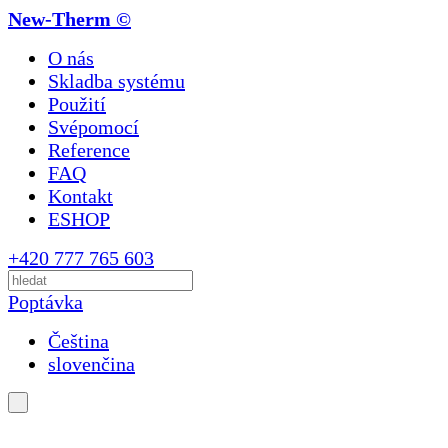
New-Therm ©
O nás
Skladba systému
Použití
Svépomocí
Reference
FAQ
Kontakt
ESHOP
+420 777 765 603
Poptávka
Čeština
slovenčina