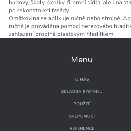
budovy, školy, školky, firemní sídla, ale i na s
po rekonstrukci fasády.
Omítkovina se aplikuje ručně nebo strojně. Ap
ručně je prováděna pomocí nerezového hladít
zahlazení probíhá plastovým hladítkem.
Menu
O NÁS
SKLADBA SYSTÉMU
POUŽITÍ
SVÉPOMOCÍ
REFERENCE