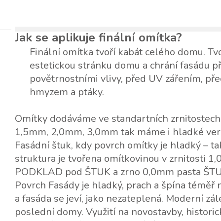
Jak se aplikuje finální omítka?
Finální omítka tvoří kabát celého domu. Tvo
estetickou stránku domu a chrání fasádu p
povětrnostními vlivy, před UV zářením, př
hmyzem a ptáky.
Omítky dodáváme ve standartních zrnitostech
1,5mm, 2,0mm, 3,0mm tak máme i hladké verz
Fasádní štuk, kdy povrch omítky je hladký – t
struktura je tvořena omítkovinou v zrnitosti 
PODKLAD pod ŠTUK a zrno 0,0mm pasta ŠTU
Povrch Fasády je hladký, prach a špína téměř n
a fasáda se jeví, jako nezateplená. Moderní zál
poslední domy. Využití na novostavby, historic